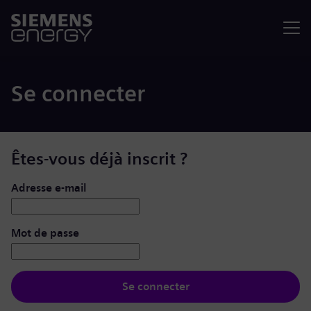
Menu
Se connecter
Êtes-vous déjà inscrit ?
Se connecter : nom d’utilisateur et mot de passe
Adresse e-mail
Mot de passe
Se connecter