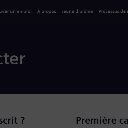
uver un emploi
À propos
Jeune diplômé
Processus de
ter
crit ?
Première c