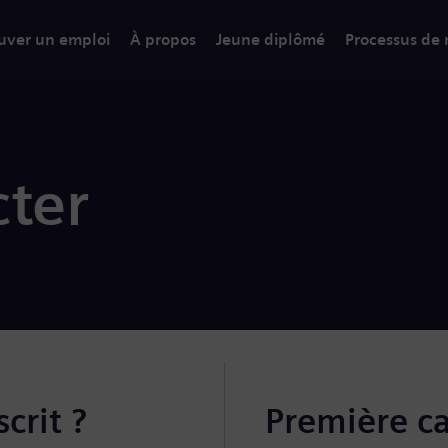
uver un emploi
À propos
Jeune diplômé
Processus de
ter
crit ?
Première c