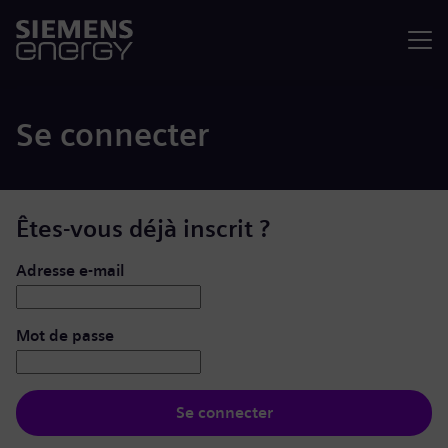
Menu
Se connecter
Êtes-vous déjà inscrit ?
Se connecter : nom d’utilisateur et mot de passe
Adresse e-mail
Mot de passe
Se connecter