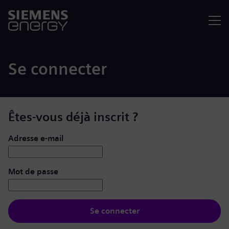
Menu
Se connecter
Êtes-vous déjà inscrit ?
Se connecter : nom d’utilisateur et mot de passe
Adresse e-mail
Mot de passe
Se connecter