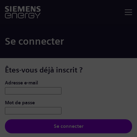
Menu
Se connecter
Êtes-vous déjà inscrit ?
Se connecter : nom d’utilisateur et mot de passe
Adresse e-mail
Mot de passe
Se connecter