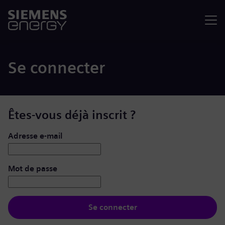
Menu
Se connecter
Êtes-vous déjà inscrit ?
Se connecter : nom d’utilisateur et mot de passe
Adresse e-mail
Mot de passe
Se connecter