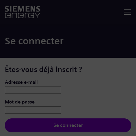
Menu
Se connecter
Êtes-vous déjà inscrit ?
Se connecter : nom d’utilisateur et mot de passe
Adresse e-mail
Mot de passe
Se connecter