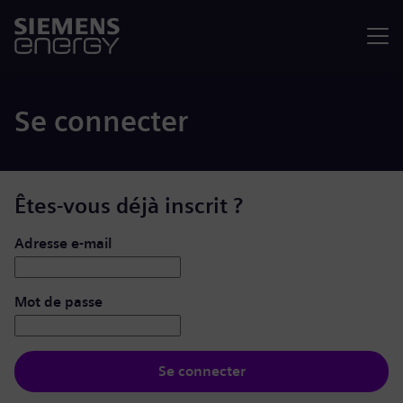
Menu
Se connecter
Êtes-vous déjà inscrit ?
Se connecter : nom d’utilisateur et mot de passe
Adresse e-mail
Mot de passe
Se connecter