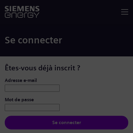
Menu
Se connecter
Êtes-vous déjà inscrit ?
Se connecter : nom d’utilisateur et mot de passe
Adresse e-mail
Mot de passe
Se connecter