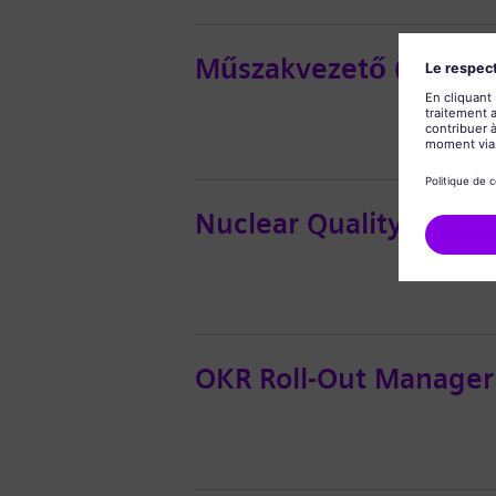
Műszakvezető (égőfejg
Nuclear Quality Engin
OKR Roll-Out Manager 