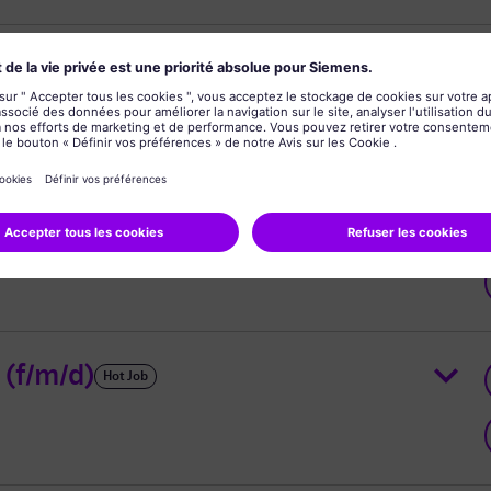
yártás) - 15.kerület
Hot Job
eer
Hot Job
(f/m/d)
Hot Job