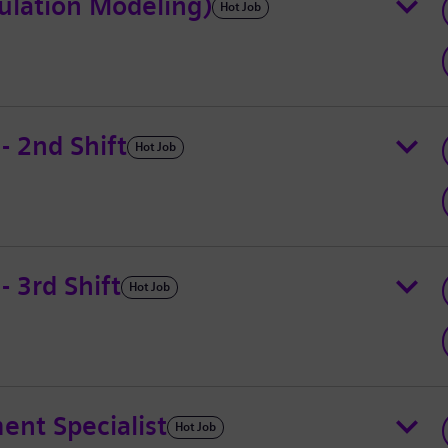
ulation Modeling)
Hot Job
- 2nd Shift
Hot Job
- 3rd Shift
Hot Job
ent Specialist
Hot Job