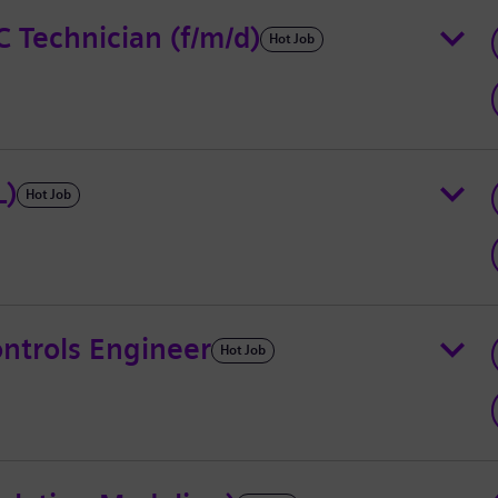
 Technician (f/m/d)
Hot Job
L)
Hot Job
ntrols Engineer
Hot Job