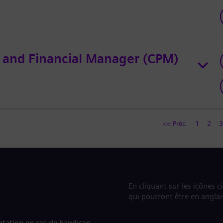
e and Financial Manager (CPM)
<< Préc.
1
2
3
En cliquant sur les icônes c
qui pourront être en anglai
tation en cas de handicap