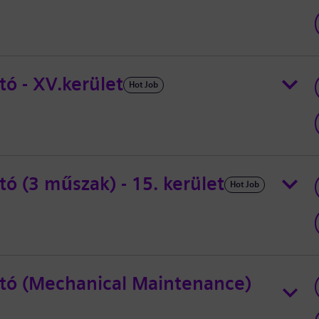
ó - XV.kerület
Hot Job
ó (3 műszak) - 15. kerület
Hot Job
tó (Mechanical Maintenance)