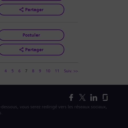
Partager
Postuler
Partager
4
5
6
7
8
9
10
11
Suiv. >>
i-dessous, vous serez redirigé vers les réseaux sociaux,
s.