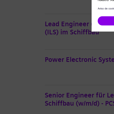
Lead Engineer (w/m/d) 
(ILS) im Schiffbau
Power Electronic Syste
Senior Engineer für L
Schiffbau (w/m/d) - PC