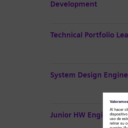
Development
Technical Portfolio Le
System Design Engine
Junior HW Engineer