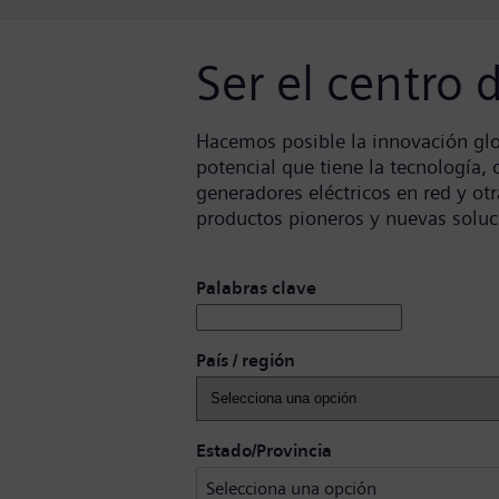
Ser el centro
Hacemos posible la innovación globa
potencial que tiene la tecnología
generadores eléctricos en red y ot
productos pioneros y nuevas soluc
Buscar puestos vacantes
Palabras clave
País / región
Selecciona una opci
Estado/Provincia
Selecciona una opción