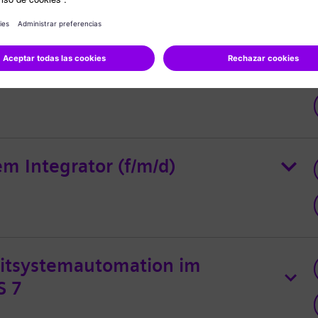
für Integrated Logistic Support
m Integrator (f/m/d)
eitsystemautomation im
S 7