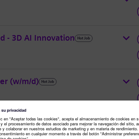
ad - 3D AI Innovation
Hot Job
er (w/m/d)
Hot Job