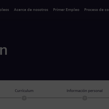
pleos
Acerca de nosotros
Primer Empleo
Proceso de co
ón
Currículum
Información personal
2
3