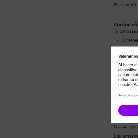
Please don’t
Contraseñ
Tu contraseñ
Contener
Contener
No conte
No cont
Confirmac
Nota sobr
Estimado c
Gracias po
Las empres