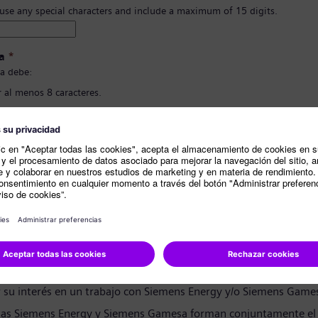
 use any special characters and include a maximum of 15 digits.
a
*
a debe:
 al menos 8 caracteres.
 letras en mayúscula y minúscula, y al menos un número y un símbolo..
ner nada de tu información personal.
ener palabras comunmente usadas.
ión de contraseña
*
e privacidad
andidato:
r su interés en un trabajo con Siemens Energy y/o Siemens Game
as Siemens Energy y Siemens Gamesa forman conjuntamente el