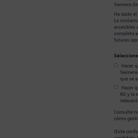
Siemens En
Ha dado el
Le invitamo
accesibles 
completo a
futuras op
Seleccion
Hacer qu
Siemens
que se a
Hacer q
KG y la 
relevant
Consulte n
cómo gesti
(Esta conf
candidato.