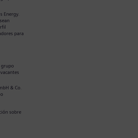
s Energy.
 sean
fil
adores para
l grupo
 vacantes
GmbH & Co.
jo
ción sobre