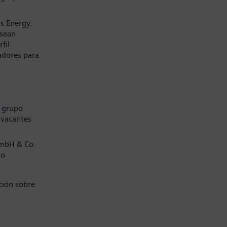
s Energy.
 sean
fil
adores para
l grupo
 vacantes
GmbH & Co.
jo
ción sobre