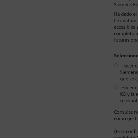
Siemens En
Ha dado el
Le invitamo
accesibles 
completo a
futuras op
Seleccion
Hacer qu
Siemens
que se a
Hacer q
KG y la 
relevant
Consulte n
cómo gesti
(Esta conf
candidato.