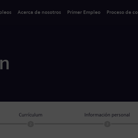
pleos
Acerca de nosotros
Primer Empleo
Proceso de co
ón
Currículum
Información personal
2
3