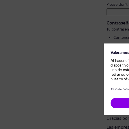
Please don’t
Contraseñ
Tu contraseñ
Contener
Contener
No conte
No cont
Confirmac
Nota sobr
Estimado c
Gracias po
Las empres