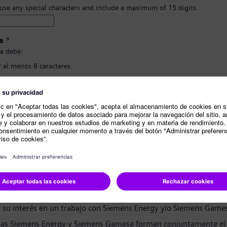
 use any special characters and include a maximum of 15 digits.
a
*
a debe:
 al menos 8 caracteres.
 letras en mayúscula y minúscula, y al menos un número y un símbolo..
ner nada de tu información personal.
ener palabras comunmente usadas.
ión de contraseña
*
e privacidad
andidato:
r su interés en un trabajo con Siemens Energy y/o Siemens Game
as Siemens Energy y Siemens Gamesa forman conjuntamente el