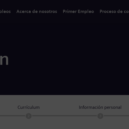
pleos
Acerca de nosotros
Primer Empleo
Proceso de co
ón
Currículum
Información personal
2
3