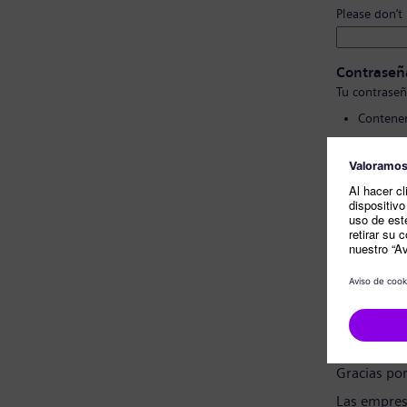
Please don’t
Contraseñ
Tu contraseñ
Contener
Contener
No conte
No cont
Confirmac
Nota sobr
Estimado c
Gracias po
Las empres