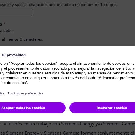
 use any special characters and include a maximum of 15 digits.
a
*
a debe:
 al menos 8 caracteres.
 letras en mayúscula y minúscula, y al menos un número y un símbolo..
ner nada de tu información personal.
ener palabras comunmente usadas.
ión de contraseña
*
e privacidad
andidato:
r su interés en un trabajo con Siemens Energy y/o Siemens Game
as Siemens Energy y Siemens Gamesa forman conjuntamente el