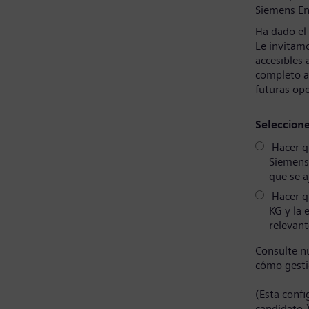
Siemens En
Ha dado el
Le invitamo
accesibles 
completo a
futuras op
Seleccion
Hacer qu
Siemens
que se a
Hacer q
KG y la 
relevant
Consulte n
cómo gesti
(Esta conf
candidato.