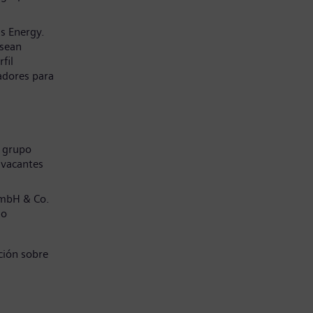
s Energy.
 sean
fil
adores para
l grupo
 vacantes
GmbH & Co.
jo
ción sobre