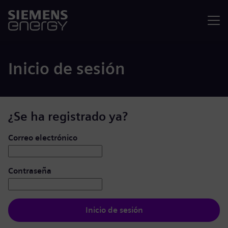
Menú
Inicio de sesión
¿Se ha registrado ya?
Iniciar de sesión: usuario y contraseña
Correo electrónico
Contraseña
Inicio de sesión