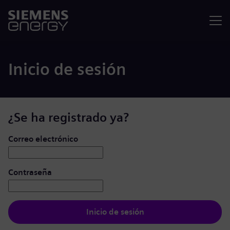
Menú
Inicio de sesión
¿Se ha registrado ya?
Iniciar de sesión: usuario y contraseña
Correo electrónico
Contraseña
Inicio de sesión