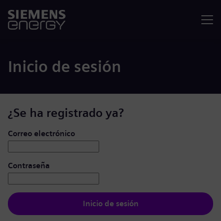
Menú
Inicio de sesión
¿Se ha registrado ya?
Iniciar de sesión: usuario y contraseña
Correo electrónico
Contraseña
Inicio de sesión