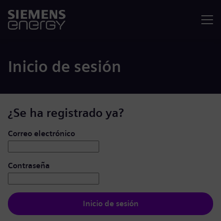
Menú
Inicio de sesión
¿Se ha registrado ya?
Iniciar de sesión: usuario y contraseña
Correo electrónico
Contraseña
Inicio de sesión