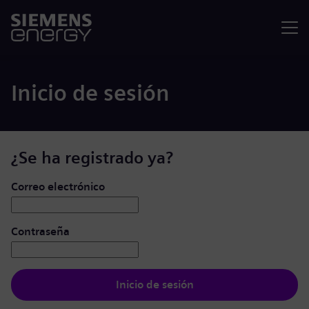
Menú
Inicio de sesión
¿Se ha registrado ya?
Iniciar de sesión: usuario y contraseña
Correo electrónico
Contraseña
Inicio de sesión