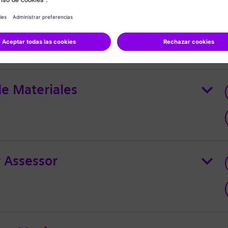
sioning Engineer
e Materiales
r Assessor