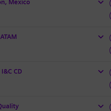
on, Mexico
 LATAM
r I&C CD
Quality