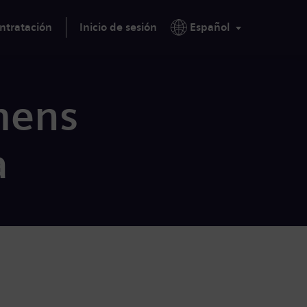
ntratación
Inicio de sesión
Español
mens
a