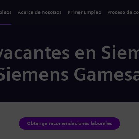
pleos
Acerca de nosotros
Primer Empleo
Proceso de co
vacantes en Sie
 Siemens Games
Obtenga recomendaciones laborales