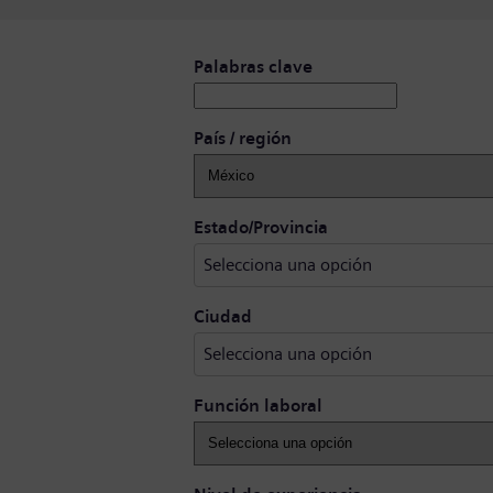
Buscar puestos vacantes
Palabras clave
País / región
Selecciona una opci
Estado/Provincia
Selecciona una opción
Selecciona una opción
Ciudad
Selecciona una opción
Función laboral