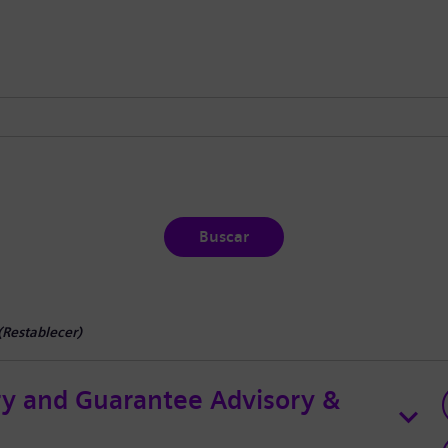
Buscar
(
Restablecer
)
ury and Guarantee Advisory &