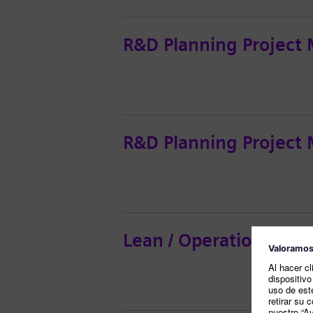
R&D Planning Project 
R&D Planning Project
Lean / Operational Exc