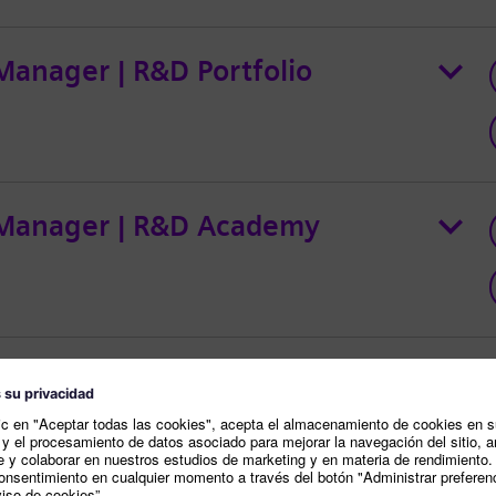
Manager | R&D Portfolio
 Manager | R&D Academy
ellence Professional