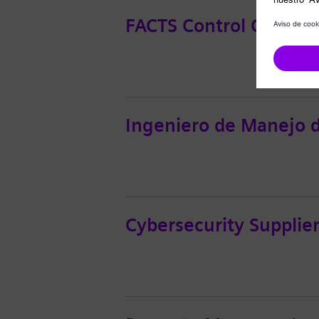
FACTS Control Commis
Ingeniero de Manejo d
Cybersecurity Supplie