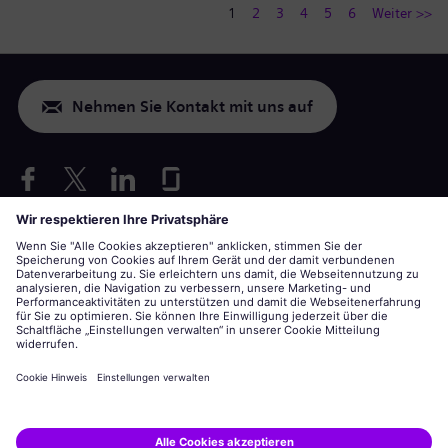
1
2
3
4
5
6
Weiter >>
Nehmen Sie Kontakt mit uns auf
Nur USA: Vorkehrungen für Behinderte anfragen
Bewerbung unter Berücksichtigung von Arbeitsbedingungen
siemens-energy.com
Globale Webseite
Unternehmensinformationen
Datenschutzerklärung
Hinweis auf Cookies
Nutzungsbedingungen
Digitale ID
Siemens Energy ist eine von der Siemens AG lizenzierte Marke.