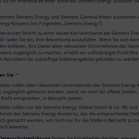
 für Ihr Interesse an einer Stelle bei Siemens Energy und/oder S
nehmen Siemens Energy und Siemens Gamesa bilden zusammen 
ergy-Konzern (im Folgenden „Siemens Energy“).
den ersten Schritt zu einer neuen Karrierechance bei Siemens Ene
ir laden Sie ein, Ihre Bewerbung auszufüllen. Wenn Sie sich dam
den erklären, Ihre Daten allen relevanten Unternehmen des Sie
zerns zugänglich zu machen, erhöht ein vollständiges Profil Ihr
n Recruitern für zukünftige Stellenangebote gefunden zu werden
en Sie:
*
aten sollen allen relevanten Unternehmen des Siemens Energy-
 zugänglich gemacht werden, damit sie mich für offene Stellen, 
rofil entsprechen, in Betracht ziehen.
aten sollen nur der Siemens Energy Global GmbH & Co. KG und
hmen des Siemens Energy-Konzerns, das die entsprechende Stell
ch gemacht werden, um mich nur für die Stelle in Betracht zu zi
 mich bewerbe.
Datenschutzerklärung
finden Sie Einzelheiten darüber, wie wir 