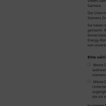
Vielen Dank
Gamesa.
Die Unter
Siemens En
Sie haben 
gemacht. W
einverstan
Energy-Kon
von unsere
Bitte wähl
Meine D
weltweit
meinem P
Meine D
Unterne
zugängli
die ich
In unserer