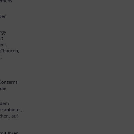
iemens
den
rgy
it
mens
e Chancen,
.
Konzerns
die
 dem
e anbietet,
ehen, auf
mit Ihren