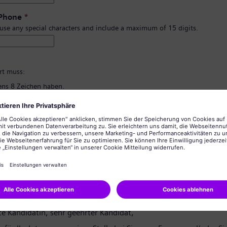
 Phone
*
 use any special characters and include a maximum of 15 digits.
*
rt muss:
ns 8 Zeichen haben.
d Kleinbuchstaben und zumindest eine Zahl und ein Symbol enthalten.
rsönlichen Informationen enthalten.
lgemein üblichen Wörter enthalten.
ng des Passworts
*
tzerklärung
te Kandidatin, sehr geehrter Kandidat,