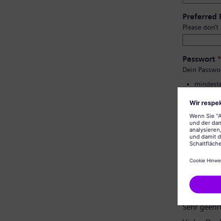
Preferred
Please don’t
Passwort
Dein Passwo
mindeste
Groß- un
keine pe
keine al
Bestätigu
Datenschu
Sehr geehr