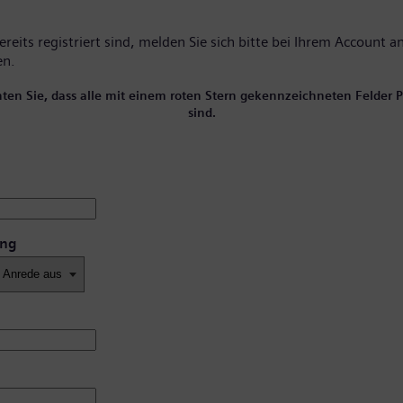
reits registriert sind, melden Sie sich bitte
bei Ihrem Account
an
en.
hten Sie, dass alle mit einem roten Stern gekennzeichneten Felder Pf
sind.
ung
*