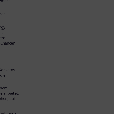
iemens
den
rgy
it
mens
e Chancen,
.
Konzerns
die
 dem
e anbietet,
ehen, auf
mit Ihren