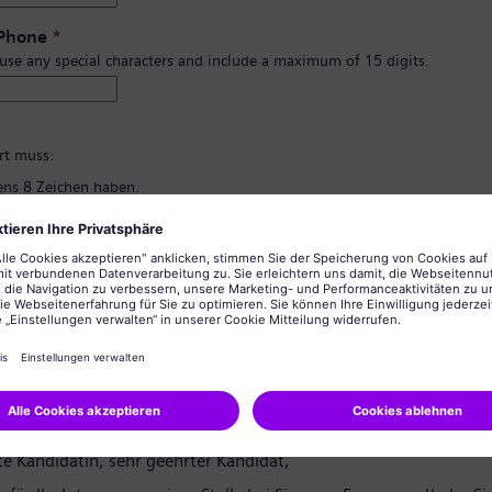
 Phone
*
 use any special characters and include a maximum of 15 digits.
*
rt muss:
ns 8 Zeichen haben.
d Kleinbuchstaben und zumindest eine Zahl und ein Symbol enthalten.
rsönlichen Informationen enthalten.
lgemein üblichen Wörter enthalten.
ng des Passworts
*
tzerklärung
te Kandidatin, sehr geehrter Kandidat,