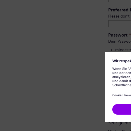
Preferred
Please don’t
Passwort
Dein Passwo
mindeste
Groß- un
keine pe
keine al
Bestätigu
Datenschu
Sehr geehr