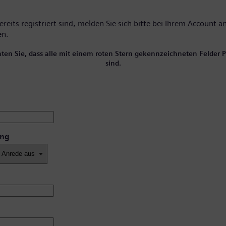
reits registriert sind, melden Sie sich bitte
bei Ihrem Account
an
en.
hten Sie, dass alle mit einem roten Stern gekennzeichneten Felder Pf
sind.
ung
*