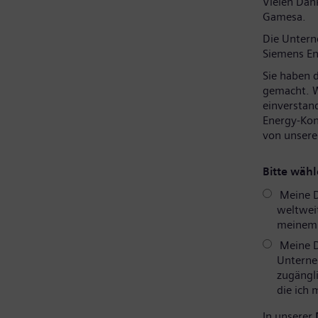
Vielen Dank
Gamesa.
Die Unter
Siemens En
Sie haben 
gemacht. W
einverstan
Energy-Kon
von unsere
Bitte wähl
Meine D
weltweit
meinem P
Meine D
Unterne
zugängli
die ich
In unserer