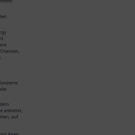
iemens
den
rgy
it
mens
e Chancen,
.
Konzerns
die
 dem
e anbietet,
ehen, auf
mit Ihren