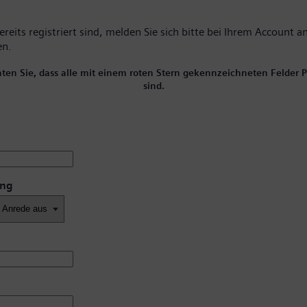
reits registriert sind, melden Sie sich bitte
bei Ihrem Account
an
en.
hten Sie, dass alle mit einem roten Stern gekennzeichneten Felder Pf
sind.
ung
*