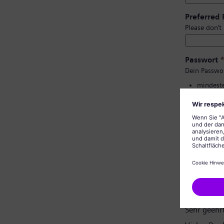
Preferred
Please don’t
Passwort
Dein Passwo
mindeste
Groß- un
keine pe
keine al
Bestätigu
Datenschu
Sehr geehr