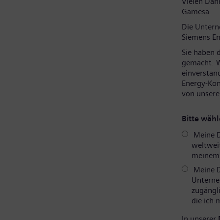
Vielen Dank
Gamesa.
Die Unter
Siemens En
Sie haben 
gemacht. W
einverstan
Energy-Kon
von unsere
Bitte wähl
Meine D
weltweit
meinem P
Meine D
Unterne
zugängli
die ich
In unserer