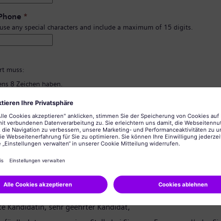
 Phone
*
 use any special characters and include a maximum of 15 digits.
*
rt muss:
ns 8 Zeichen haben.
d Kleinbuchstaben und zumindest eine Zahl und ein Symbol enthalten.
rsönlichen Informationen enthalten.
lgemein üblichen Wörter enthalten.
ng des Passworts
*
tzerklärung
te Kandidatin, sehr geehrter Kandidat,