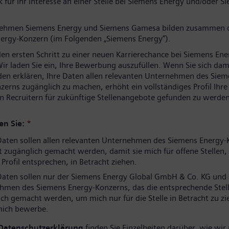
 für Ihr Interesse an einer Stelle bei Siemens Energy und/oder S
nehmen Siemens Energy und Siemens Gamesa bilden zusammen 
ergy-Konzern (im Folgenden „Siemens Energy“).
den ersten Schritt zu einer neuen Karrierechance bei Siemens Ene
ir laden Sie ein, Ihre Bewerbung auszufüllen. Wenn Sie sich dam
den erklären, Ihre Daten allen relevanten Unternehmen des Sie
zerns zugänglich zu machen, erhöht ein vollständiges Profil Ihr
n Recruitern für zukünftige Stellenangebote gefunden zu werden
en Sie:
*
aten sollen allen relevanten Unternehmen des Siemens Energy-
 zugänglich gemacht werden, damit sie mich für offene Stellen, 
rofil entsprechen, in Betracht ziehen.
aten sollen nur der Siemens Energy Global GmbH & Co. KG und
hmen des Siemens Energy-Konzerns, das die entsprechende Stell
ch gemacht werden, um mich nur für die Stelle in Betracht zu zi
 mich bewerbe.
Datenschutzerklärung
finden Sie Einzelheiten darüber, wie wir 