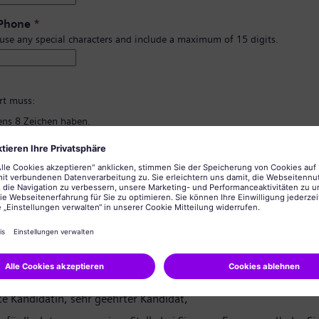
 Phone
*
 use any special characters and include a maximum of 15 digits.
*
rt muss:
ns 8 Zeichen haben.
d Kleinbuchstaben und zumindest eine Zahl und ein Symbol enthalten.
rsönlichen Informationen enthalten.
lgemein üblichen Wörter enthalten.
ng des Passworts
*
tzerklärung
te Kandidatin, sehr geehrter Kandidat,