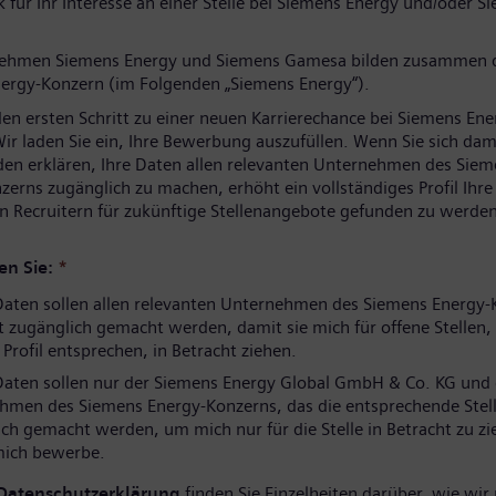
 für Ihr Interesse an einer Stelle bei Siemens Energy und/oder S
nehmen Siemens Energy und Siemens Gamesa bilden zusammen 
ergy-Konzern (im Folgenden „Siemens Energy“).
den ersten Schritt zu einer neuen Karrierechance bei Siemens Ene
ir laden Sie ein, Ihre Bewerbung auszufüllen. Wenn Sie sich dam
den erklären, Ihre Daten allen relevanten Unternehmen des Sie
zerns zugänglich zu machen, erhöht ein vollständiges Profil Ihr
n Recruitern für zukünftige Stellenangebote gefunden zu werden
en Sie:
*
aten sollen allen relevanten Unternehmen des Siemens Energy-
 zugänglich gemacht werden, damit sie mich für offene Stellen, 
rofil entsprechen, in Betracht ziehen.
aten sollen nur der Siemens Energy Global GmbH & Co. KG und
hmen des Siemens Energy-Konzerns, das die entsprechende Stell
ch gemacht werden, um mich nur für die Stelle in Betracht zu zi
 mich bewerbe.
Datenschutzerklärung
finden Sie Einzelheiten darüber, wie wir 