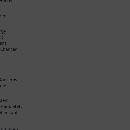
iemens
den
rgy
it
mens
e Chancen,
.
Konzerns
die
 dem
e anbietet,
ehen, auf
mit Ihren