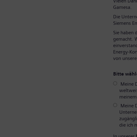
Vielen Dank
Gamesa.
Die Unter
Siemens En
Sie haben 
gemacht. W
einverstan
Energy-Kon
von unsere
Bitte wähl
Meine D
weltweit
meinem P
Meine D
Unterne
zugängli
die ich
In unserer