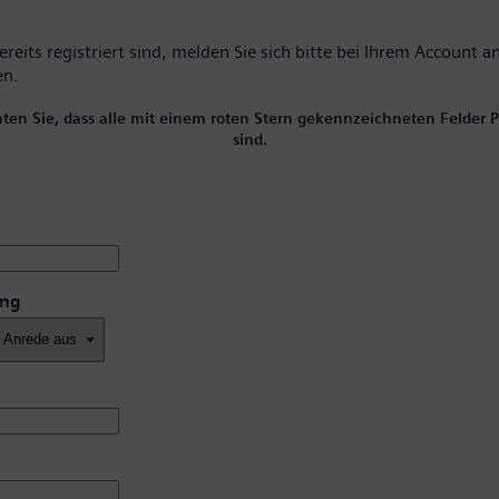
reits registriert sind, melden Sie sich bitte
bei Ihrem Account
an
en.
hten Sie, dass alle mit einem roten Stern gekennzeichneten Felder Pf
sind.
ung
*