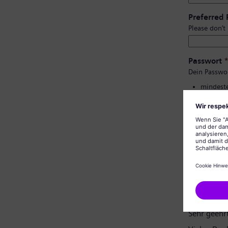
Preferred
Please don’t
Passwort
Dein Passwo
mindeste
Groß- un
keine pe
keine al
Bestätigu
Datenschu
Sehr geehr