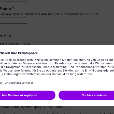
 Phone
*
 use any special characters and include a maximum of 15 digits.
*
rt muss:
ns 8 Zeichen haben.
d Kleinbuchstaben und zumindest eine Zahl und ein Symbol enthalten.
rsönlichen Informationen enthalten.
lgemein üblichen Wörter enthalten.
ng des Passworts
*
tzerklärung
te Kandidatin, sehr geehrter Kandidat,