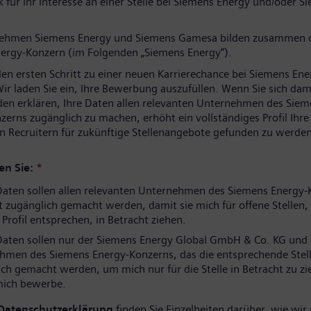
 für Ihr Interesse an einer Stelle bei Siemens Energy und/oder S
nehmen Siemens Energy und Siemens Gamesa bilden zusammen 
ergy-Konzern (im Folgenden „Siemens Energy“).
den ersten Schritt zu einer neuen Karrierechance bei Siemens Ene
ir laden Sie ein, Ihre Bewerbung auszufüllen. Wenn Sie sich dam
den erklären, Ihre Daten allen relevanten Unternehmen des Sie
zerns zugänglich zu machen, erhöht ein vollständiges Profil Ihr
n Recruitern für zukünftige Stellenangebote gefunden zu werden
en Sie:
*
aten sollen allen relevanten Unternehmen des Siemens Energy-
 zugänglich gemacht werden, damit sie mich für offene Stellen, 
rofil entsprechen, in Betracht ziehen.
aten sollen nur der Siemens Energy Global GmbH & Co. KG und
hmen des Siemens Energy-Konzerns, das die entsprechende Stell
ch gemacht werden, um mich nur für die Stelle in Betracht zu zi
 mich bewerbe.
Datenschutzerklärung
finden Sie Einzelheiten darüber, wie wir 