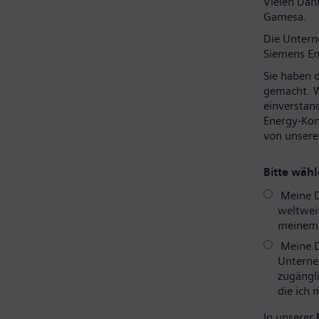
Vielen Dank
Gamesa.
Die Unter
Siemens En
Sie haben 
gemacht. W
einverstan
Energy-Kon
von unsere
Bitte wähl
Meine D
weltweit
meinem P
Meine D
Unterne
zugängli
die ich
In unserer