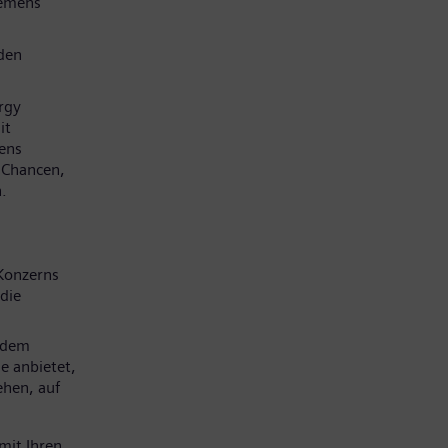
iemens
den
rgy
it
mens
e Chancen,
.
Konzerns
die
 dem
e anbietet,
ehen, auf
mit Ihren