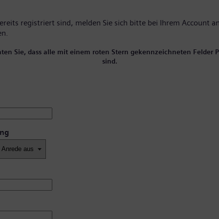
reits registriert sind, melden Sie sich bitte
bei Ihrem Account
an
en.
hten Sie, dass alle mit einem roten Stern gekennzeichneten Felder Pf
sind.
ung
*