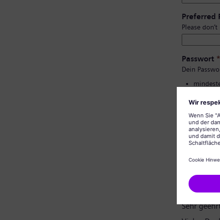
Preferred
Please don’t
Passwort
Dein Passwo
mindeste
Groß- un
keine pe
keine al
Bestätigu
Datenschu
Sehr geehr