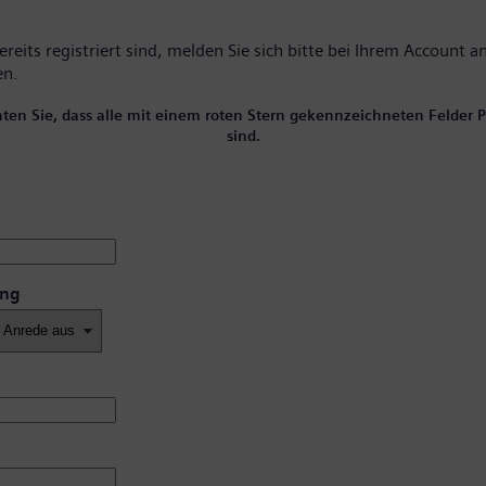
reits registriert sind, melden Sie sich bitte
bei Ihrem Account
an
en.
hten Sie, dass alle mit einem roten Stern gekennzeichneten Felder Pf
sind.
ung
*