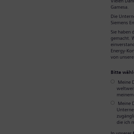
Vielen Dank
Gamesa.
Die Unter
Siemens En
Sie haben 
gemacht. W
einverstan
Energy-Kon
von unsere
Bitte wähl
Meine D
weltweit
meinem P
Meine D
Unterne
zugängli
die ich
In unserer