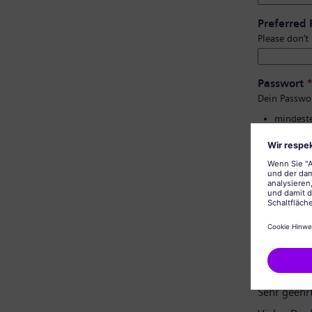
Preferred
Please don’t
Passwort
Dein Passwo
mindeste
Groß- un
keine pe
keine al
Bestätigu
Datenschu
Sehr geehr