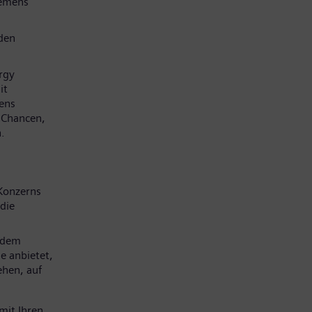
iemens
den
rgy
it
mens
e Chancen,
.
Konzerns
die
 dem
e anbietet,
ehen, auf
mit Ihren