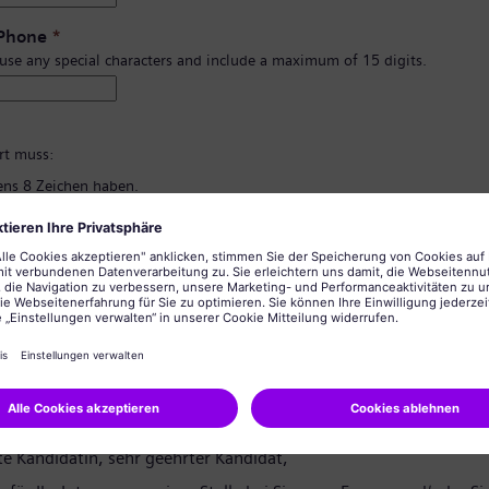
 Phone
*
 use any special characters and include a maximum of 15 digits.
*
rt muss:
ns 8 Zeichen haben.
d Kleinbuchstaben und zumindest eine Zahl und ein Symbol enthalten.
rsönlichen Informationen enthalten.
lgemein üblichen Wörter enthalten.
ng des Passworts
*
tzerklärung
te Kandidatin, sehr geehrter Kandidat,