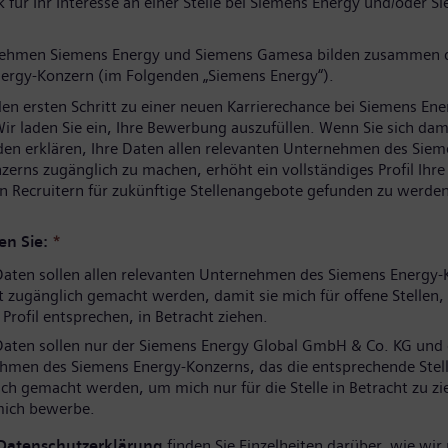
 für Ihr Interesse an einer Stelle bei Siemens Energy und/oder S
nehmen Siemens Energy und Siemens Gamesa bilden zusammen 
ergy-Konzern (im Folgenden „Siemens Energy“).
den ersten Schritt zu einer neuen Karrierechance bei Siemens Ene
ir laden Sie ein, Ihre Bewerbung auszufüllen. Wenn Sie sich dam
den erklären, Ihre Daten allen relevanten Unternehmen des Sie
zerns zugänglich zu machen, erhöht ein vollständiges Profil Ihr
n Recruitern für zukünftige Stellenangebote gefunden zu werden
en Sie:
*
aten sollen allen relevanten Unternehmen des Siemens Energy-
 zugänglich gemacht werden, damit sie mich für offene Stellen, 
rofil entsprechen, in Betracht ziehen.
aten sollen nur der Siemens Energy Global GmbH & Co. KG und
hmen des Siemens Energy-Konzerns, das die entsprechende Stell
ch gemacht werden, um mich nur für die Stelle in Betracht zu zi
 mich bewerbe.
Datenschutzerklärung
finden Sie Einzelheiten darüber, wie wir 