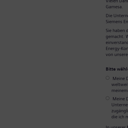
Vielen Dank
Gamesa.
Die Unter
Siemens En
Sie haben 
gemacht. W
einverstan
Energy-Kon
von unsere
Bitte wähl
Meine D
weltweit
meinem P
Meine D
Unterne
zugängli
die ich
In unserer