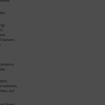
iemens
den
rgy
it
mens
e Chancen,
.
Konzerns
die
 dem
e anbietet,
ehen, auf
mit Ihren