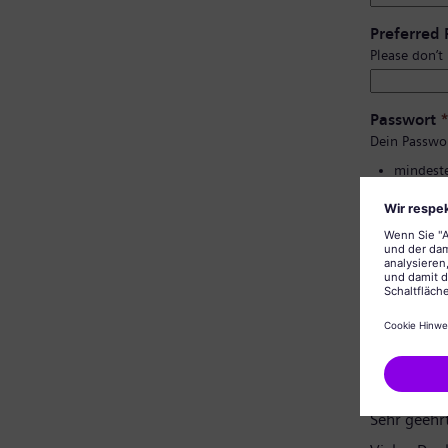
Preferred
Please don’t
Passwort
Dein Passwo
mindeste
Groß- un
keine pe
keine al
Bestätigu
Datenschu
Sehr geehr