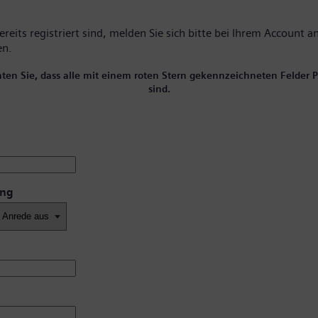
reits registriert sind, melden Sie sich bitte
bei Ihrem Account
an
en.
hten Sie, dass alle mit einem roten Stern gekennzeichneten Felder Pf
sind.
ung
*