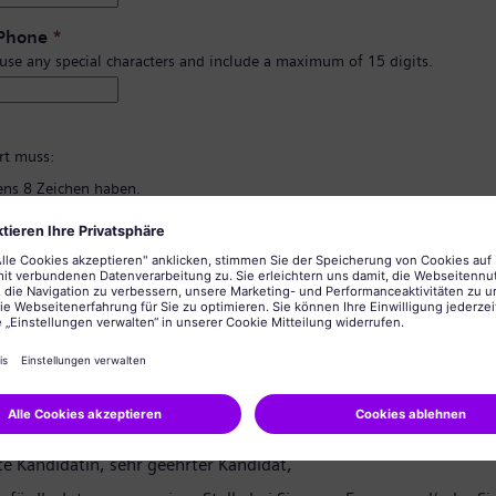
 Phone
*
 use any special characters and include a maximum of 15 digits.
*
rt muss:
ns 8 Zeichen haben.
d Kleinbuchstaben und zumindest eine Zahl und ein Symbol enthalten.
rsönlichen Informationen enthalten.
lgemein üblichen Wörter enthalten.
ng des Passworts
*
tzerklärung
te Kandidatin, sehr geehrter Kandidat,