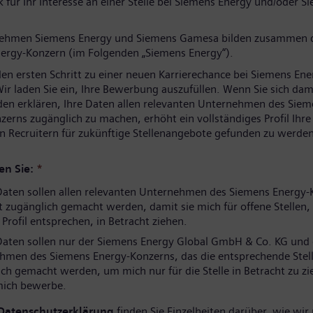
 für Ihr Interesse an einer Stelle bei Siemens Energy und/oder S
nehmen Siemens Energy und Siemens Gamesa bilden zusammen 
ergy-Konzern (im Folgenden „Siemens Energy“).
den ersten Schritt zu einer neuen Karrierechance bei Siemens Ene
ir laden Sie ein, Ihre Bewerbung auszufüllen. Wenn Sie sich dam
den erklären, Ihre Daten allen relevanten Unternehmen des Sie
zerns zugänglich zu machen, erhöht ein vollständiges Profil Ihr
n Recruitern für zukünftige Stellenangebote gefunden zu werden
en Sie:
*
aten sollen allen relevanten Unternehmen des Siemens Energy-
 zugänglich gemacht werden, damit sie mich für offene Stellen, 
rofil entsprechen, in Betracht ziehen.
aten sollen nur der Siemens Energy Global GmbH & Co. KG und
hmen des Siemens Energy-Konzerns, das die entsprechende Stell
ch gemacht werden, um mich nur für die Stelle in Betracht zu zi
 mich bewerbe.
Datenschutzerklärung
finden Sie Einzelheiten darüber, wie wir 