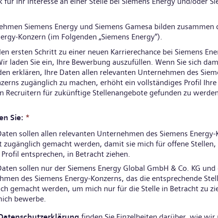
 für Ihr Interesse an einer Stelle bei Siemens Energy und/oder S
nehmen Siemens Energy und Siemens Gamesa bilden zusammen 
ergy-Konzern (im Folgenden „Siemens Energy“).
den ersten Schritt zu einer neuen Karrierechance bei Siemens Ene
ir laden Sie ein, Ihre Bewerbung auszufüllen. Wenn Sie sich dam
den erklären, Ihre Daten allen relevanten Unternehmen des Sie
zerns zugänglich zu machen, erhöht ein vollständiges Profil Ihr
n Recruitern für zukünftige Stellenangebote gefunden zu werden
en Sie:
*
aten sollen allen relevanten Unternehmen des Siemens Energy-
 zugänglich gemacht werden, damit sie mich für offene Stellen, 
rofil entsprechen, in Betracht ziehen.
aten sollen nur der Siemens Energy Global GmbH & Co. KG und
hmen des Siemens Energy-Konzerns, das die entsprechende Stell
ch gemacht werden, um mich nur für die Stelle in Betracht zu zi
 mich bewerbe.
Datenschutzerklärung
finden Sie Einzelheiten darüber, wie wir 