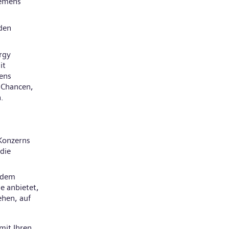
iemens
den
rgy
it
mens
e Chancen,
.
Konzerns
die
 dem
e anbietet,
ehen, auf
mit Ihren