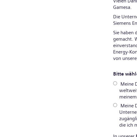
Vielen Dank
Gamesa.
Die Unter
Siemens En
Sie haben 
gemacht. W
einverstan
Energy-Kon
von unsere
Bitte wähl
Meine D
weltweit
meinem P
Meine D
Unterne
zugängli
die ich
In unserer