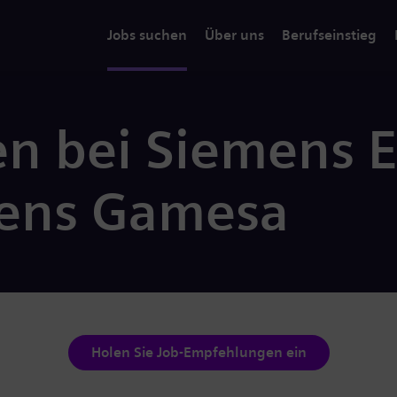
Jobs suchen
Über uns
Berufseinstieg
en bei Siemens 
ens Gamesa
Holen Sie Job-Empfehlungen ein