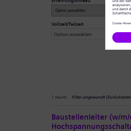
Erfahrungsniveau
Vollzeit/Teilzeit
1 results
Filter angewandt (
Zurücksetze
Baustellenleiter (w/m/
Hochspannungsschalt