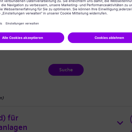
Suche
n
)
d) für
anlagen