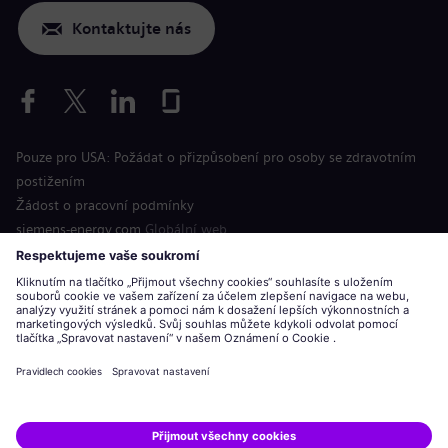
Kontaktujte nás
Pouze pro USA: Požádat o přizpůsobení pro osoby se zdravotním
postižením
Žádost o pracovní podmínky
siemens-energy.com
Globální web
Informace o společnosti
Oznámení o ochraně osobních údajů
Oznámení o souborech cookie
Podmínky použití
Digitální identifikační číslo
Siemens Energy je ochranná známka licencovaná společností
Siemens AG.