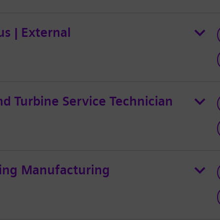
us | External
nd Turbine Service Technician
sing Manufacturing