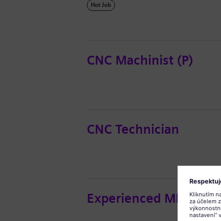
Hot Job
CNC Machinist (P)
CNC Technician
Experienced MIG/TIG r