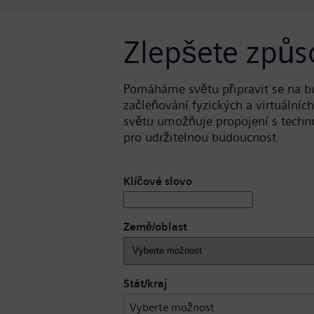
Zlepšete způs
Pomáháme světu připravit se na b
začleňování fyzických a virtuálníc
světu umožňuje propojení s techn
pro udržitelnou budoucnost.
Vyhledat volné pozice
Klíčové slovo
Země/oblast
Vyberte možnost
Stát/kraj
Vyberte možnost