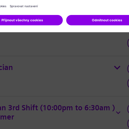
ineer (Compressor)
cian
an 3rd Shift (10:00pm to 6:30am )
rmer