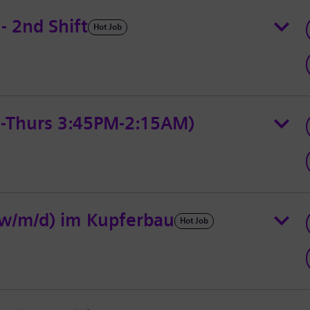
- 2nd Shift
Hot Job
n-Thurs 3:45PM-2:15AM)
(w/m/d) im Kupferbau
Hot Job