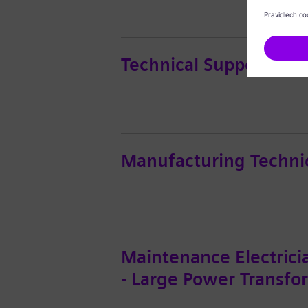
Technical Support Eng
Manufacturing Techni
Maintenance Electrici
- Large Power Transfo