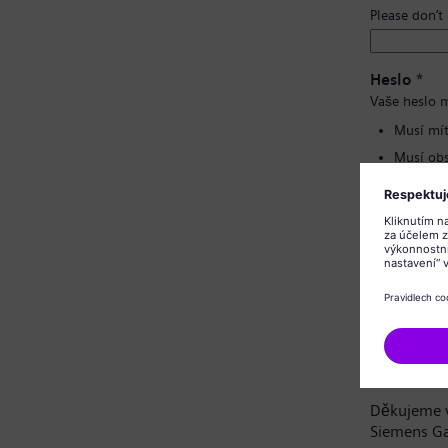
Please don’t
Heslo
*
Vaše heslo m
Musí mít
Musí obs
Nesmí o
Nesmí o
Potvrzení 
Oznámení 
Vážená uch
Děkujeme v
Siemens G