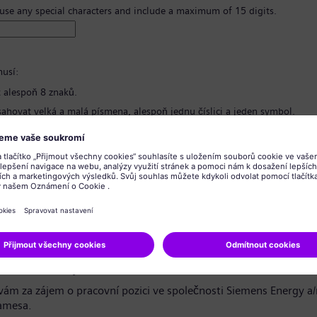
 use any special characters and include a maximum of 15 digits.
usí:
 alespoň 8 znaků.
ahovat velká a malá písmena, alespoň jednu číslici a jeden symbol.
bsahovat žádné osobní informace.
bsahovat běžně používané výrazy.
hesla
*
o ochraně osobních údajů
azečko / vážený uchazeči,
ám za zájem o pracovní pozici ve společnosti Siemens Energy a
amesa.