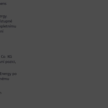
mens
ergy.
řístupné
mpletnímu
ní
 Co. KG
ní pozici,
 Energy po
í mému
m