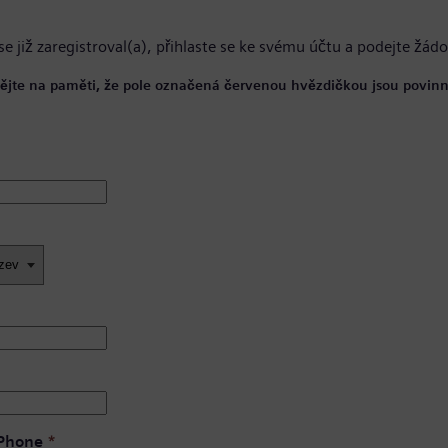
se již zaregistroval(a),
přihlaste se ke svému účtu
a podejte žádo
ějte na paměti, že pole označená červenou hvězdičkou jsou povinn
 Phone
*