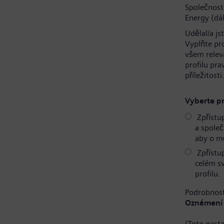
Společnost
Energy (dál
Udělal/a js
Vyplňte pr
všem relev
profilu pr
příležitosti
Vyberte pr
Zpřístu
a společ
aby o mě
Zpřístu
celém s
profilu.
Podrobnost
Oznámení 
(Toto nast