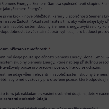
i Siemens Energy a Siemens Gamesa společně tvoří skupinu Sie
e jako „Siemens Energy“).
te první krok k nové příležitosti kariéry u společnosti Siemens En
osím svou žádost. Pokud souhlasíte s tím, aby vaše údaje byly p
antním společnostem skupiny Siemens Energy, zvýší se díky ko
avděpodobnost, že vás naši náboráři vyhledají pro budoucí pracov
.
osím některou z možností:
*
pnit mé údaje pouze společnosti Siemens Energy Global GmbH &
nostem skupiny Siemens Energy, které nabízejí příslušnou pracov
 uvažovaly pouze pro pracovní pozici, o kterou se ucházím.
pnit mé údaje všem relevantním společnostem skupiny Siemens
větě, aby o mě uvažovaly pro otevřené pozice, které odpovídaj
i o tom, jak nakládáme s vašimi osobními údaji, najdete v naše
o ochraně osobních údajů
.
avení je možné kdykoli změnit ve vašem profilu uchazeče.)