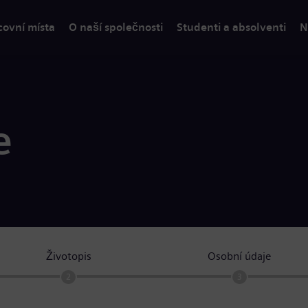
covní místa
O naší společnosti
Studenti a absolventi
N
e
Životopis
Osobní údaje
2
3