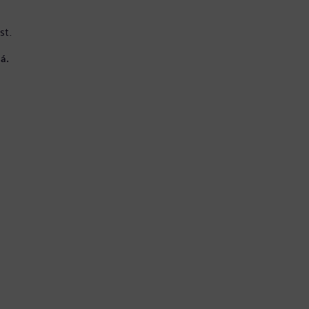
st.
á.