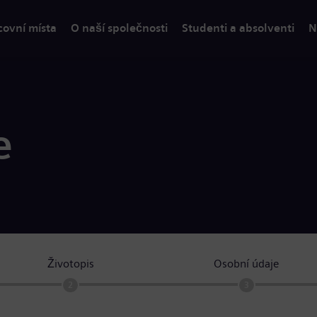
covní místa
O naší společnosti
Studenti a absolventi
N
e
Životopis
Osobní údaje
2
3