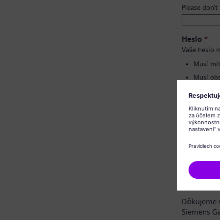
Please don’t
Heslo
*
Vaše heslo m
Musí mít
Musí obs
Nesmí o
Nesmí o
Potvrzení 
Oznámení 
Vážená uch
Děkujeme v
Siemens G