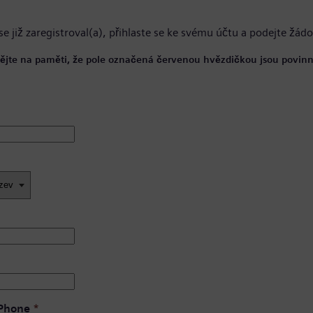
se již zaregistroval(a),
přihlaste se ke svému účtu
a podejte žádo
ějte na paměti, že pole označená červenou hvězdičkou jsou povinn
 Phone
*