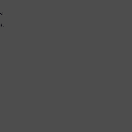
st.
á.