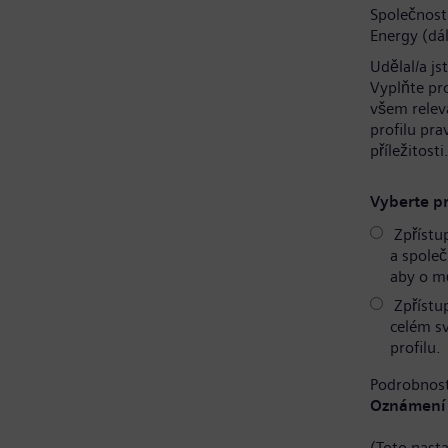
Společnost
Energy (dál
Udělal/a js
Vyplňte pr
všem relev
profilu pr
příležitosti
Vyberte pr
Zpřístu
a společ
aby o mě
Zpřístu
celém s
profilu.
Podrobnost
Oznámení 
(Toto nast