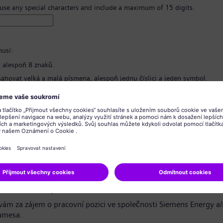
 use any special characters and include a maximum of 15 digits.
usí:
 alespoň 8 znaků.
ahovat velká a malá písmena, alespoň jednu číslici a jeden symbol.
bsahovat žádné osobní informace.
bsahovat běžně používané výrazy.
hesla
*
o ochraně osobních údajů
azečko / vážený uchazeči,
ám za zájem o pracovní pozici ve společnosti Siemens Energy a
amesa.