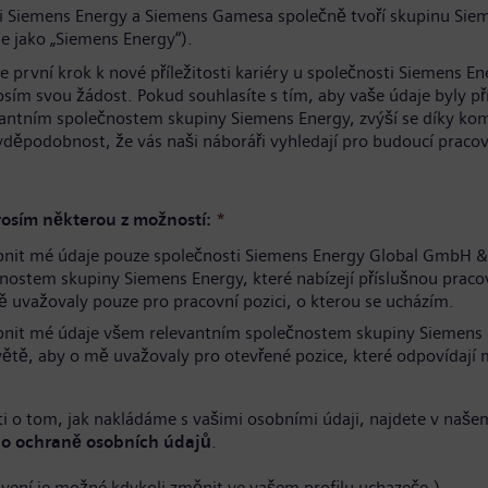
i Siemens Energy a Siemens Gamesa společně tvoří skupinu Sie
e jako „Siemens Energy“).
te první krok k nové příležitosti kariéry u společnosti Siemens En
osím svou žádost. Pokud souhlasíte s tím, aby vaše údaje byly p
antním společnostem skupiny Siemens Energy, zvýší se díky ko
avděpodobnost, že vás naši náboráři vyhledají pro budoucí pracov
.
osím některou z možností:
*
pnit mé údaje pouze společnosti Siemens Energy Global GmbH &
nostem skupiny Siemens Energy, které nabízejí příslušnou pracov
 uvažovaly pouze pro pracovní pozici, o kterou se ucházím.
pnit mé údaje všem relevantním společnostem skupiny Siemens
větě, aby o mě uvažovaly pro otevřené pozice, které odpovídaj
i o tom, jak nakládáme s vašimi osobními údaji, najdete v naše
o ochraně osobních údajů
.
avení je možné kdykoli změnit ve vašem profilu uchazeče.)