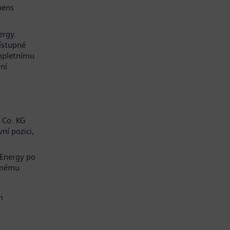
mens
ergy.
řístupné
mpletnímu
ní
 Co. KG
ní pozici,
 Energy po
í mému
m