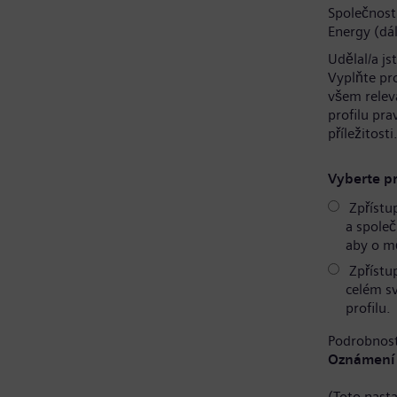
Společnost
Energy (dál
Udělal/a js
Vyplňte pr
všem relev
profilu pr
příležitosti
Vyberte pr
Zpřístu
a společ
aby o mě
Zpřístu
celém s
profilu.
Podrobnost
Oznámení 
(Toto nast