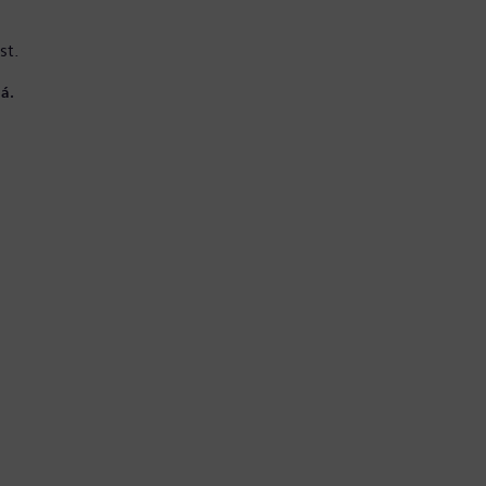
st.
á.