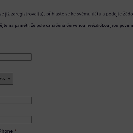
se již zaregistroval(a),
přihlaste se ke svému účtu
a podejte žádo
ějte na paměti, že pole označená červenou hvězdičkou jsou povinn
 Phone
*