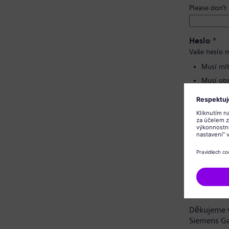
Please don’t
Heslo
*
Vaše heslo m
Musí mít
Musí obs
Nesmí o
Nesmí o
Potvrzení 
Oznámení 
Vážená uch
Děkujeme v
Siemens G