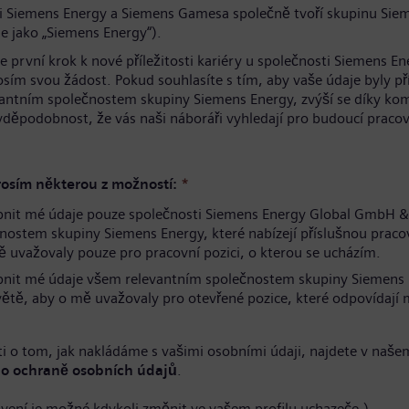
i Siemens Energy a Siemens Gamesa společně tvoří skupinu Sie
e jako „Siemens Energy“).
te první krok k nové příležitosti kariéry u společnosti Siemens En
osím svou žádost. Pokud souhlasíte s tím, aby vaše údaje byly p
antním společnostem skupiny Siemens Energy, zvýší se díky ko
avděpodobnost, že vás naši náboráři vyhledají pro budoucí pracov
.
osím některou z možností:
*
pnit mé údaje pouze společnosti Siemens Energy Global GmbH &
nostem skupiny Siemens Energy, které nabízejí příslušnou pracov
 uvažovaly pouze pro pracovní pozici, o kterou se ucházím.
pnit mé údaje všem relevantním společnostem skupiny Siemens
větě, aby o mě uvažovaly pro otevřené pozice, které odpovídaj
i o tom, jak nakládáme s vašimi osobními údaji, najdete v naše
o ochraně osobních údajů
.
avení je možné kdykoli změnit ve vašem profilu uchazeče.)