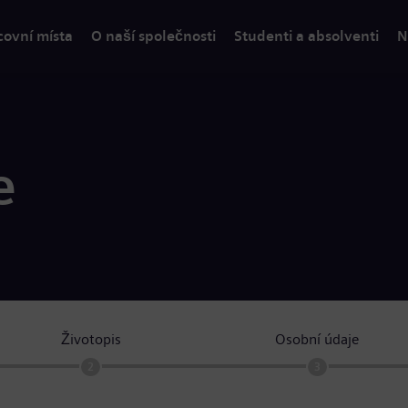
covní místa
O naší společnosti
Studenti a absolventi
N
e
Životopis
Osobní údaje
2
3