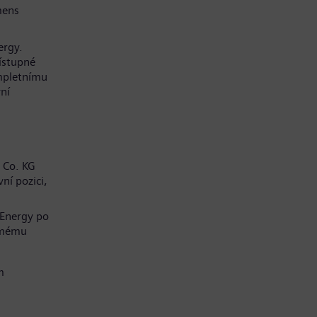
mens
ergy.
řístupné
mpletnímu
ní
 Co. KG
ní pozici,
 Energy po
í mému
m