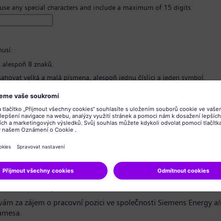
 use any special characters and include a maximum of 15 digits.
usí:
 alespoň 8 znaků.
ahovat velká a malá písmena, alespoň jednu číslici a jeden symbol.
bsahovat žádné osobní informace.
bsahovat běžně používané výrazy.
hesla
*
o ochraně osobních údajů
azečko / vážený uchazeči,
ám za zájem o pracovní pozici ve společnosti Siemens Energy a
amesa.