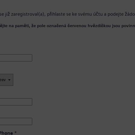
se již zaregistroval(a),
přihlaste se ke svému účtu
a podejte žádo
ějte na paměti, že pole označená červenou hvězdičkou jsou povinn
 Phone
*