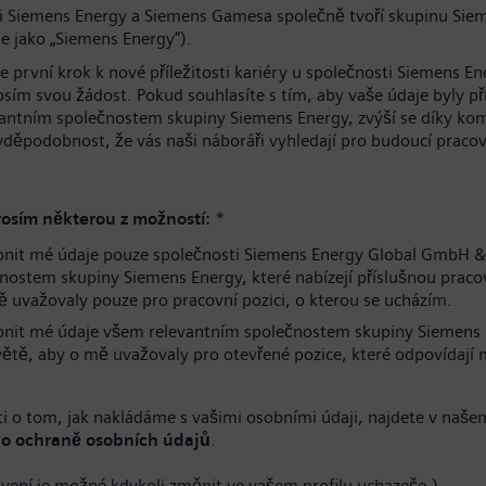
i Siemens Energy a Siemens Gamesa společně tvoří skupinu Sie
e jako „Siemens Energy“).
te první krok k nové příležitosti kariéry u společnosti Siemens En
osím svou žádost. Pokud souhlasíte s tím, aby vaše údaje byly p
antním společnostem skupiny Siemens Energy, zvýší se díky ko
avděpodobnost, že vás naši náboráři vyhledají pro budoucí pracov
.
osím některou z možností:
*
pnit mé údaje pouze společnosti Siemens Energy Global GmbH &
nostem skupiny Siemens Energy, které nabízejí příslušnou pracov
 uvažovaly pouze pro pracovní pozici, o kterou se ucházím.
pnit mé údaje všem relevantním společnostem skupiny Siemens
větě, aby o mě uvažovaly pro otevřené pozice, které odpovídaj
i o tom, jak nakládáme s vašimi osobními údaji, najdete v naše
o ochraně osobních údajů
.
avení je možné kdykoli změnit ve vašem profilu uchazeče.)