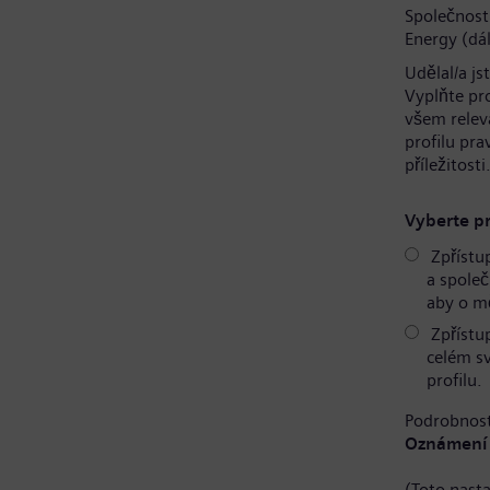
Společnost
Energy (dál
Udělal/a js
Vyplňte pr
všem relev
profilu pr
příležitosti
Vyberte pr
Zpřístu
a společ
aby o mě
Zpřístu
celém s
profilu.
Podrobnost
Oznámení 
(Toto nast