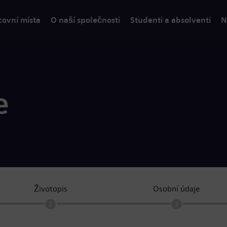
covní místa
O naší společnosti
Studenti a absolventi
N
e
Životopis
Osobní údaje
2
3