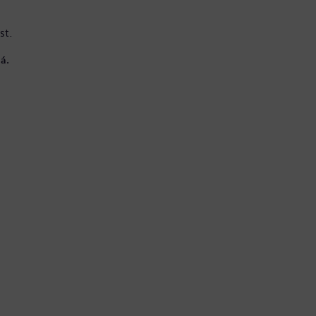
st.
á.