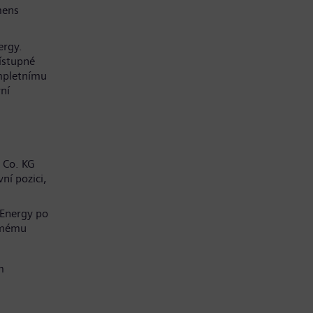
mens
ergy.
řístupné
mpletnímu
ní
 Co. KG
ní pozici,
 Energy po
í mému
m