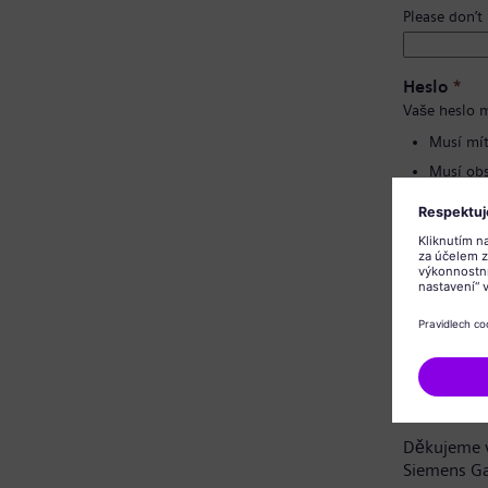
Please don’t
Heslo
*
Vaše heslo m
Musí mít
Musí obs
Nesmí o
Nesmí o
Potvrzení 
Oznámení 
Vážená uch
Děkujeme v
Siemens G