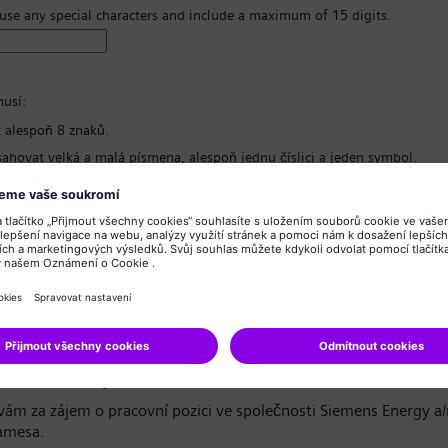
 use any special characters and include a maximum of 15 digits.
usí:
 alespoň 8 znaků.
ahovat velká a malá písmena, alespoň jednu číslici a jeden symbol.
bsahovat žádné osobní informace.
bsahovat běžně používané výrazy.
hesla
*
o ochraně osobních údajů
azečko / vážený uchazeči,
ám za zájem o pracovní pozici ve společnosti Siemens Energy a
amesa.