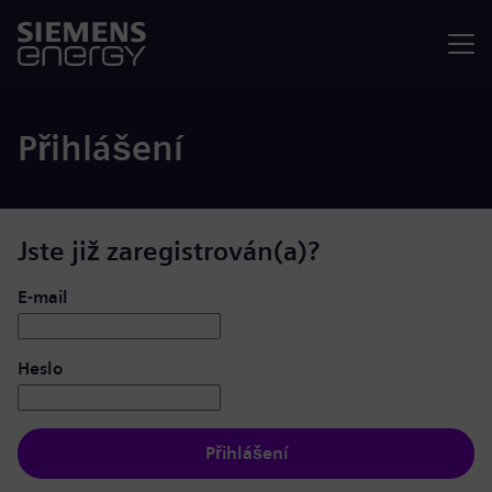
Nabídka
Přihlášení
Jste již zaregistrován(a)?
Přihlášení: uživatel a heslo
E-mail
Heslo
Přihlášení