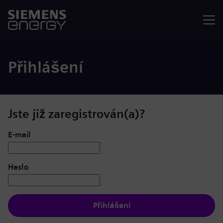
Nabídka
Přihlášení
Jste již zaregistrován(a)?
Přihlášení: uživatel a heslo
E-mail
Heslo
Přihlášení