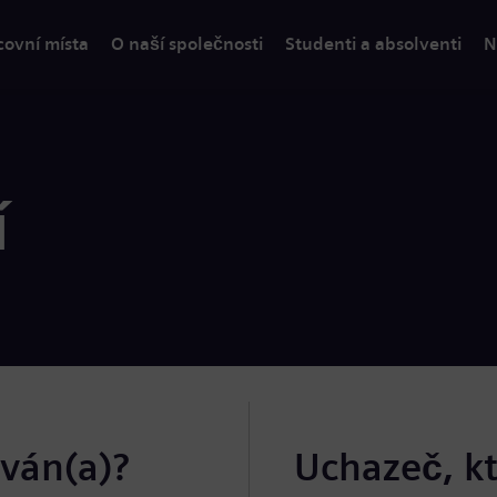
covní místa
O naší společnosti
Studenti a absolventi
N
í
ován(a)?
Uchazeč, k