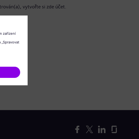
trován(a), vytvořte si zde účet.