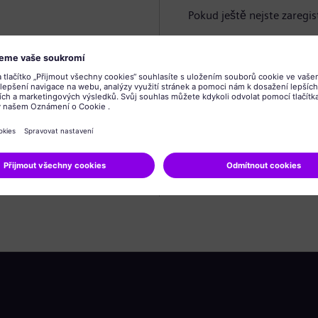
Pokud ještě nejste zaregis
Vytvořit profil