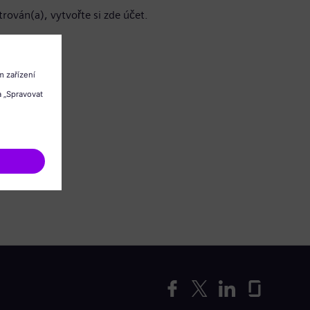
trován(a), vytvořte si zde účet.