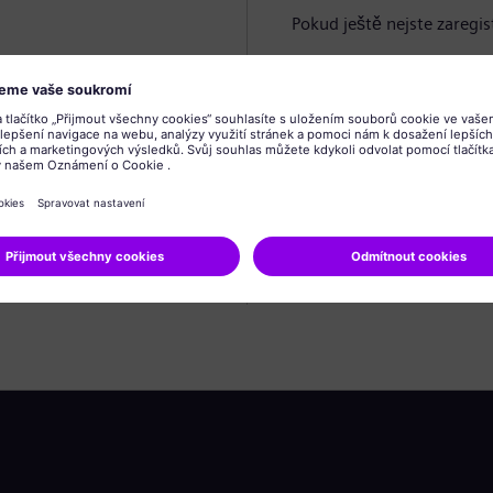
Pokud ještě nejste zaregis
Vytvořit profil