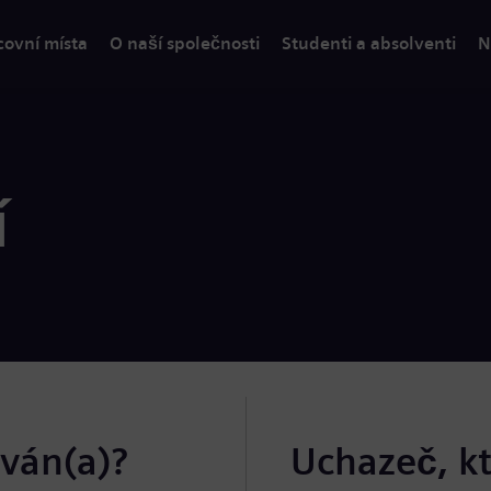
covní místa
O naší společnosti
Studenti a absolventi
N
í
ován(a)?
Uchazeč, k