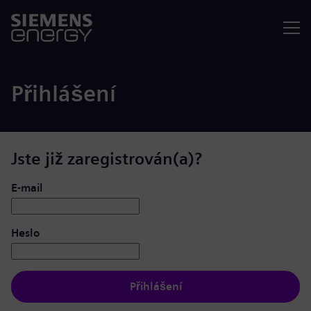
Nabídka
Přihlášení
Jste již zaregistrován(a)?
Přihlášení: uživatel a heslo
E-mail
Heslo
Přihlášení