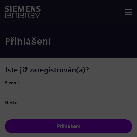
Nabídka
Přihlášení
Jste již zaregistrován(a)?
Přihlášení: uživatel a heslo
E-mail
Heslo
Přihlášení