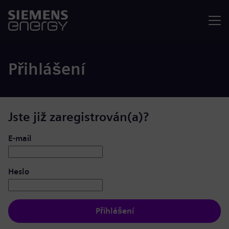
Nabídka
Přihlášení
Jste již zaregistrován(a)?
Přihlášení: uživatel a heslo
E-mail
Heslo
Přihlášení