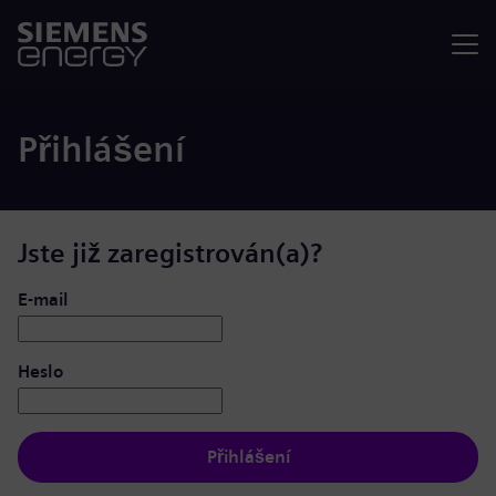
Nabídka
Přihlášení
Jste již zaregistrován(a)?
Přihlášení: uživatel a heslo
E-mail
Heslo
Přihlášení