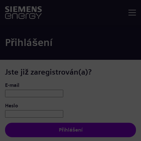
Nabídka
Přihlášení
Jste již zaregistrován(a)?
Přihlášení: uživatel a heslo
E-mail
Heslo
Přihlášení