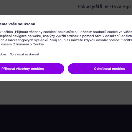
Pokud ještě nejste zaregis
Vytvořit profil