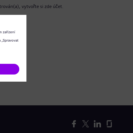
trován(a), vytvořte si zde účet.