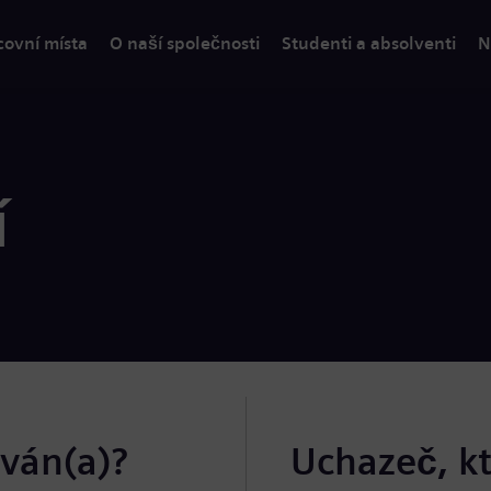
covní místa
O naší společnosti
Studenti a absolventi
N
í
ován(a)?
Uchazeč, k