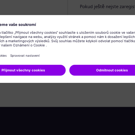
Pokud ještě nejste zaregis
Vytvořit profil