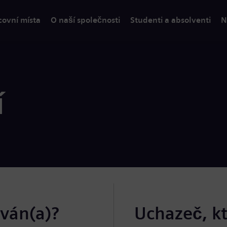
covní místa
O naší společnosti
Studenti a absolventi
N
í
ován(a)?
Uchazeč, k