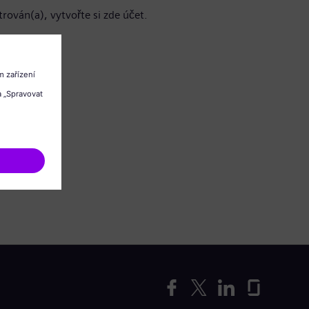
trován(a), vytvořte si zde účet.