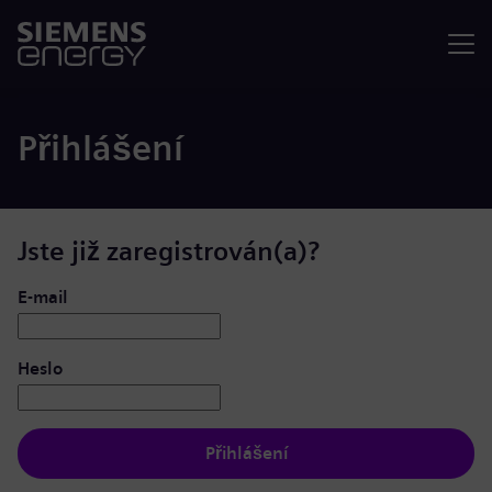
Nabídka
Přihlášení
Jste již zaregistrován(a)?
Přihlášení: uživatel a heslo
E-mail
Heslo
Přihlášení