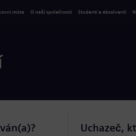
covní místa
O naší společnosti
Studenti a absolventi
N
í
ován(a)?
Uchazeč, k