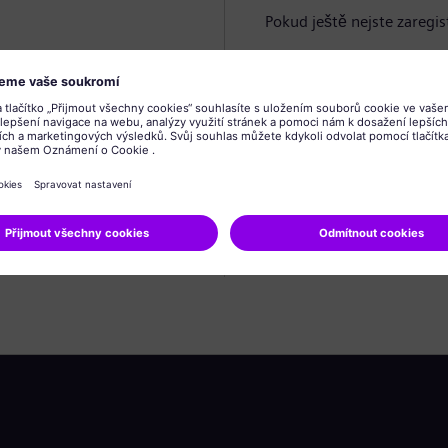
Pokud ještě nejste zaregis
Vytvořit profil