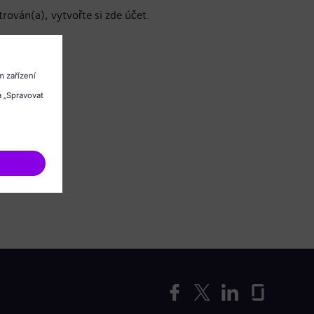
trován(a), vytvořte si zde účet.